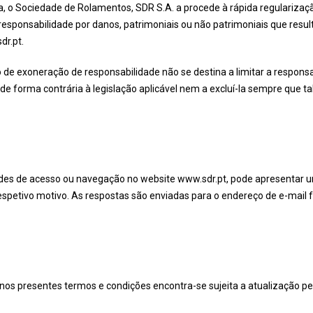
, o Sociedade de Rolamentos, SDR S.A. a procede à rápida regularizaç
responsabilidade por danos, patrimoniais ou não patrimoniais que resul
dr.pt.
 de exoneração de responsabilidade não se destina a limitar a respons
e forma contrária à legislação aplicável nem a excluí-la sempre que ta
ades de acesso ou navegação no website www.sdr.pt, pode apresentar
spetivo motivo. As respostas são enviadas para o endereço de e-mail fo
nos presentes termos e condições encontra-se sujeita a atualização 
.