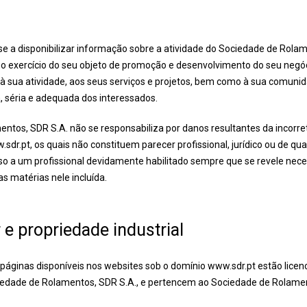
se a disponibilizar informação sobre a atividade do Sociedade de Rola
, no exercício do seu objeto de promoção e desenvolvimento do seu negó
 à sua atividade, aos seus serviços e projetos, bem como à sua comunid
a, séria e adequada dos interessados.
ntos, SDR S.A. não se responsabiliza por danos resultantes da incorre
dr.pt, os quais não constituem parecer profissional, jurídico ou de qu
o a um profissional devidamente habilitado sempre que se revele nec
s matérias nele incluída.
r e propriedade industrial
páginas disponíveis nos websites sob o domínio www.sdr.pt estão lice
iedade de Rolamentos, SDR S.A., e pertencem ao Sociedade de Rolamen