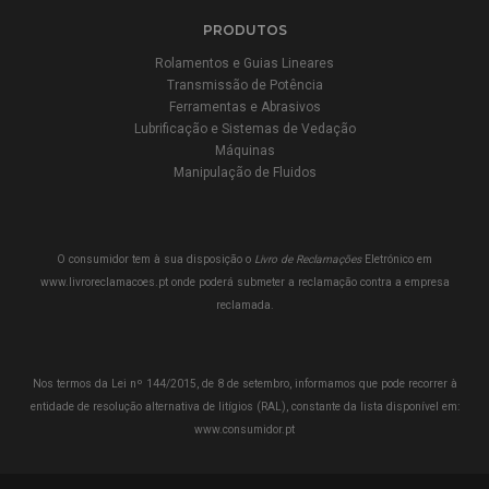
PRODUTOS
Rolamentos e Guias Lineares
Transmissão de Potência
Ferramentas e Abrasivos
Lubrificação e Sistemas de Vedação
Máquinas
Manipulação de Fluidos
O consumidor tem à sua disposição o
Livro de Reclamações
Eletrónico em
www.livroreclamacoes.pt
onde poderá submeter a reclamação contra a empresa
reclamada.
Nos termos da Lei nº 144/2015, de 8 de setembro, informamos que pode recorrer à
entidade de resolução alternativa de litígios (RAL), constante da lista disponível em:
www.consumidor.pt